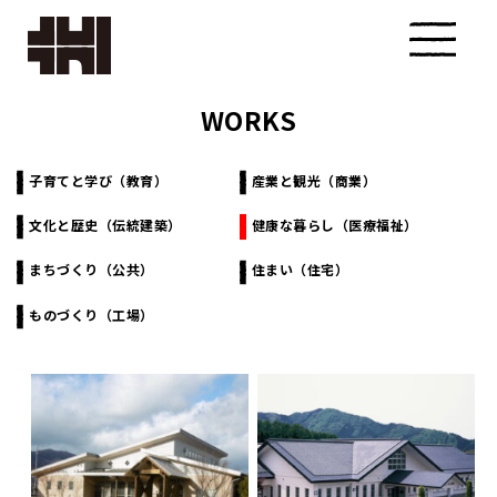
WORKS
株式会
社カク
子育てと学び（教育）
産業と観光（商業）
文化と歴史（伝統建築）
健康な暮らし（医療福祉）
タ設計
まちづくり（公共）
住まい（住宅）
ものづくり（工場）