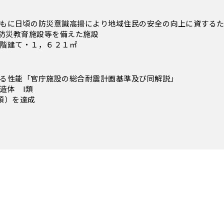
もに日頃の防災意識高揚により地域住民の安全の向上に資する
た防災教育施設等を備えた施設
階建て・１，６２１㎡
る性能「官庁施設の総合耐震計画基準及び同解説」
造体 I類
類）を達成