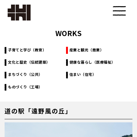
WORKS
株式会
社カク
子育てと学び（教育）
産業と観光（商業）
文化と歴史（伝統建築）
健康な暮らし（医療福祉）
タ設計
まちづくり（公共）
住まい（住宅）
ものづくり（工場）
道の駅「遠野風の丘」