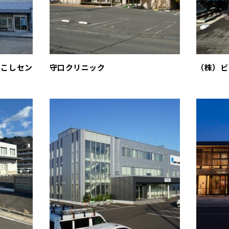
おこしセン
守口クリニック
（株）ビ