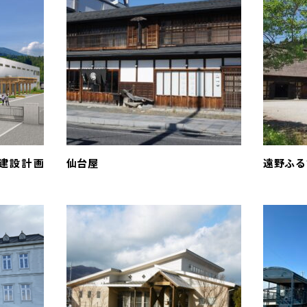
棟建設計画
仙台屋
遠野ふる
）