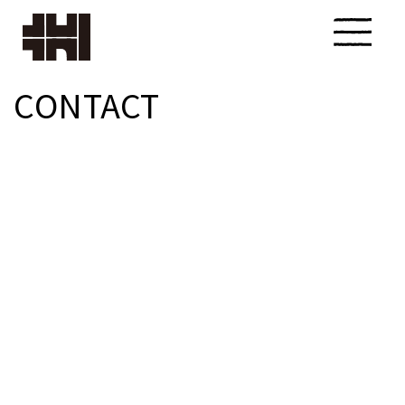
CONTACT
株式会
社カク
タ設計